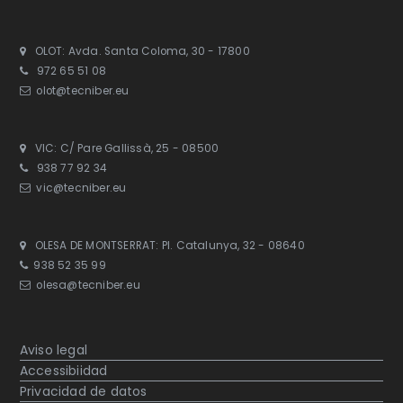
OLOT: Avda. Santa Coloma, 30 - 17800
972 65 51 08
olot@tecniber.eu
VIC: C/ Pare Gallissà, 25 - 08500
938 77 92 34
vic@tecniber.eu
OLESA DE MONTSERRAT: Pl. Catalunya, 32 - 08640
938 52 35 99
olesa@tecniber.eu
Aviso legal
Accessibiidad
Privacidad de datos