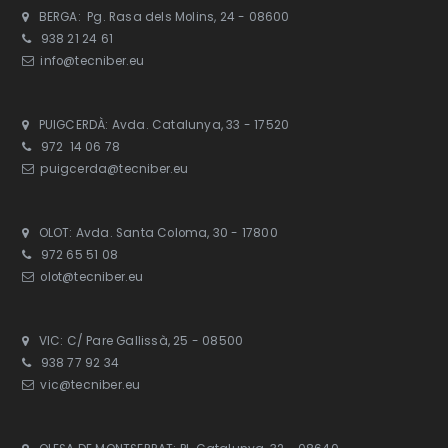
BERGA: Pg. Rasa dels Molins, 24 - 08600
938 21 24 61
info@tecniber.eu
PUIGCERDÀ: Avda. Catalunya, 33 - 17520
972 14 06 78
puigcerda@tecniber.eu
OLOT: Avda. Santa Coloma, 30 - 17800
972 65 51 08
olot@tecniber.eu
VIC: C/ Pare Gallissà, 25 - 08500
938 77 92 34
vic@tecniber.eu