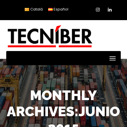
Instagram
Linkedin
Català
Español
Toggl
Naviga
MONTHLY
ARCHIVES:JUNIO