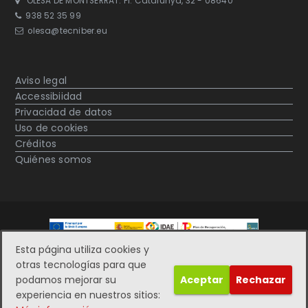
OLESA DE MONTSERRAT: Pl. Catalunya, 32 - 08640
938 52 35 99
olesa@tecniber.eu
Aviso legal
Accessibiidad
Privacidad de datos
Uso de cookies
Créditos
Quiénes somos
Esta página utiliza cookies y
otras tecnologías para que
© Tecniber 2019. Diseñado por
Inforber Web Pro
podamos mejorar su
Aceptar
Rechazar
experiencia en nuestros sitios:
Instagram
Linkedin