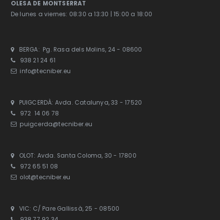
OLESA DE MONTSERRAT
De lunes a viernes: 08:30 a 13:30 | 15:00 a 18:00
BERGA: Pg. Rasa dels Molins, 24 - 08600
938 21 24 61
info@tecniber.eu
PUIGCERDÀ: Avda. Catalunya, 33 - 17520
972 14 06 78
puigcerda@tecniber.eu
OLOT: Avda. Santa Coloma, 30 - 17800
972 65 51 08
olot@tecniber.eu
VIC: C/ Pare Gallissà, 25 - 08500
938 77 92 34