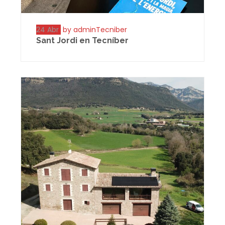
24 Abr
by adminTecniber
Sant Jordi en Tecníber