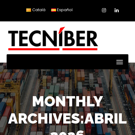
Instagram
Linkedin
Català
Español
Toggl
Naviga
MONTHLY
ARCHIVES:ABRIL