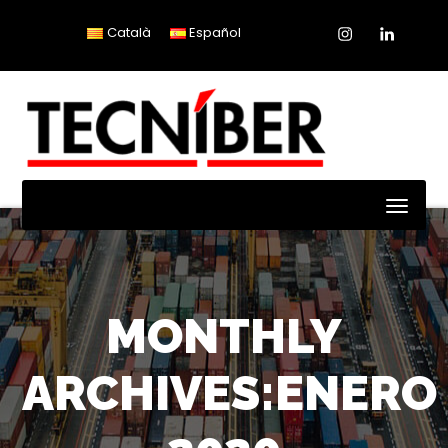
Instagram
Linkedin
Català
Español
Toggl
Naviga
MONTHLY
ARCHIVES:ENERO