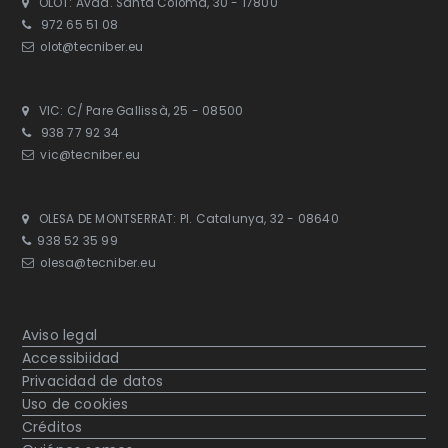
OLOT: Avda. Santa Coloma, 30 - 17800
972 65 51 08
olot@tecniber.eu
VIC: C/ Pare Gallissà, 25 - 08500
938 77 92 34
vic@tecniber.eu
OLESA DE MONTSERRAT: Pl. Catalunya, 32 - 08640
938 52 35 99
olesa@tecniber.eu
Aviso legal
Accessibiidad
Privacidad de datos
Uso de cookies
Créditos