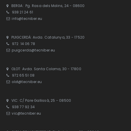
BERGA: Pg. Rasa dels Molins, 24 - 08600
938 21 24 61
info@tecniber.eu
PUIGCERDÀ: Avda. Catalunya, 33 - 17520
972 14 06 78
puigcerda@tecniber.eu
OLOT: Avda. Santa Coloma, 30 - 17800
972 65 51 08
olot@tecniber.eu
VIC: C/ Pare Gallissà, 25 - 08500
938 77 92 34
vic@tecniber.eu