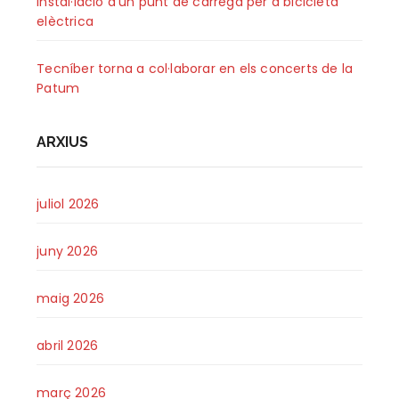
Instal·lació d’un punt de càrrega per a bicicleta
elèctrica
Tecníber torna a col·laborar en els concerts de la
Patum
ARXIUS
juliol 2026
juny 2026
maig 2026
abril 2026
març 2026