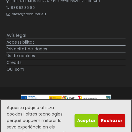
OLESA DE MONTSERRAT: Pl. Catalunya, 32 - 08640
938 52 35 99
olesa@tecniber.eu
Avís legal
Accessibilitat
Privacitat de dades
Ús de cookies
Crèdits
Qui som
Aquesta pàgina utilitza
cookies i altres tecnologies
© Tecniber 2019. Dissenyat per
Inforber Web Pro
perquè puguem millorar la
Aceptar
Rechazar
seva experiència en els
Instagram
Linkedin