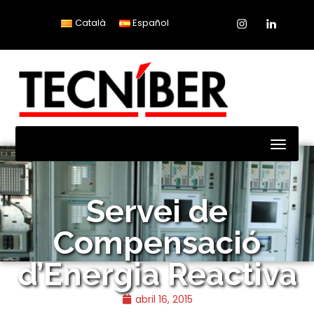
Català
Español
Toggl
Naviga
Servei de
Compensació
d’Energia Reactiva
abril 16, 2015