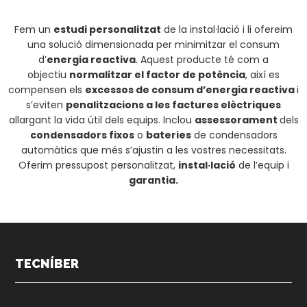
Fem un
estudi personalitzat
de la instal·lació i li ofereim
una solució dimensionada per minimitzar el consum
d’
energia reactiva
. Aquest producte té com a
objectiu
normalitzar el factor de potència
, així es
compensen els
excessos de consum d’energia reactiva
i
s’eviten
penalitzacions a les factures elèctriques
allargant la vida útil dels equips. Inclou
assessorament
dels
condensadors fixos
o
bateries
de condensadors
automàtics que més s’ajustin a les vostres necessitats.
Oferim pressupost personalitzat,
instal·lació
de l’equip i
garantia.
TECNÍBER