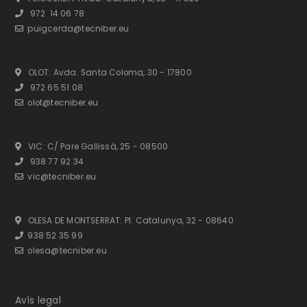
972 14 06 78
puigcerda@tecniber.eu
OLOT: Avda. Santa Coloma, 30 - 17800
972 65 51 08
olot@tecniber.eu
VIC: C/ Pare Gallissà, 25 - 08500
938 77 92 34
vic@tecniber.eu
OLESA DE MONTSERRAT: Pl. Catalunya, 32 - 08640
938 52 35 99
olesa@tecniber.eu
Avís legal